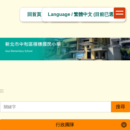
跳
切
到
回首頁
網站導覽
網站管理
換
主
語
要
言
內
容
區
塊
:::
搜尋
行政團隊