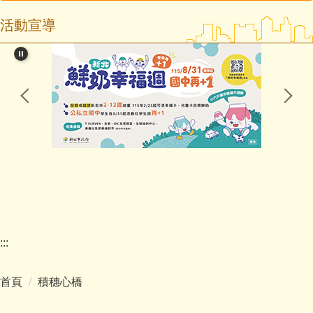
活動宣導
行政團隊
校長室
教務處
學務處
總務處
輔導處
幼兒園
:::
人事室
首頁
積穗心橋
主計室