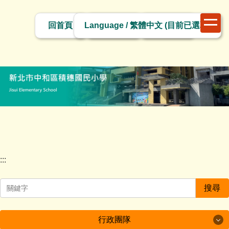
跳
切
到
回首頁
網站導覽
網站管理
換
主
語
要
言
內
容
區
塊
:::
搜尋
行政團隊