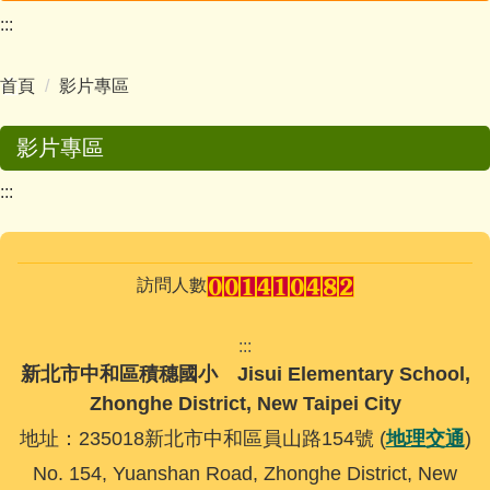
:::
行政團隊
首頁
影片專區
校長室
教務處
影片專區
:::
學務處
總務處
訪問人數
輔導處
幼兒園
:::
新北市中和區積穗國小 Jisui Elementary School,
人事室
Zhonghe District, New Taipei City
地址：235018新北市中和區員山路154號 (
地理交通
)
主計室
No. 154, Yuanshan Road, Zhonghe District, New