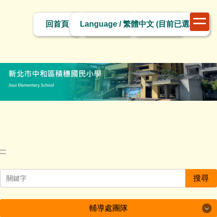
跳
切
到
回首頁
網站導覽
網站管理
換
主
語
要
言
內
容
區
塊
:::
搜尋
輔導處團隊