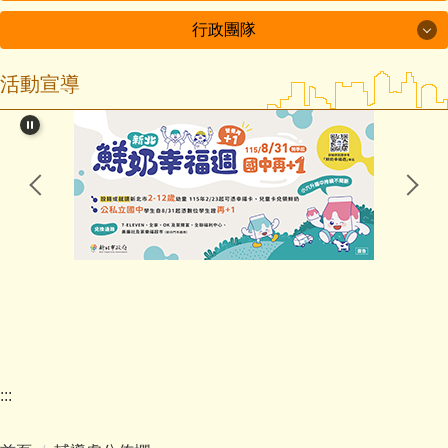
行政團隊
輔導處團隊
活動宣導
行政團隊
輔導主任
輔導組長
校長室
特教組長
教務處
社教組長
學務處
專任輔導教師
總務處
心理師
輔導處
幼兒園
:::
人事室