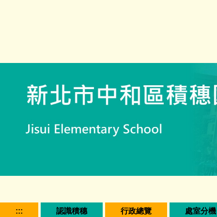
跳
到
主
要
內
容
區
塊
:::
認識積穗
行政總覽
處室分機