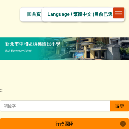
跳
切
到
回首頁
網站導覽
網站管理
換
主
語
要
言
內
容
區
塊
:::
搜尋
行政團隊