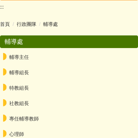
:::
行政團隊
首頁
行政團隊
輔導處
校長室
教務處
輔導處
學務處
輔導主任
總務處
輔導組長
輔導處
特教組長
幼兒園
社教組長
人事室
專任輔導教師
主計室
心理師