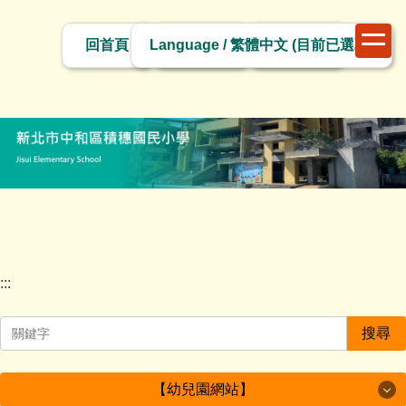
跳
切
到
回首頁
網站導覽
網站管理
換
主
語
要
言
內
容
區
塊
:::
搜尋
【幼兒園網站】