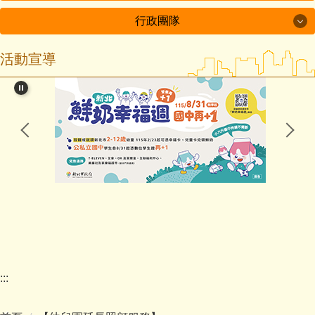
行政團隊
【幼兒園網站】
活動宣導
行政團隊
幼兒園公佈欄
幼兒園簡介
校長室
招生收費
教務處
餐飲衛生
學務處
安全管理
總務處
延長照顧
輔導處
幼兒園
:::
人事室