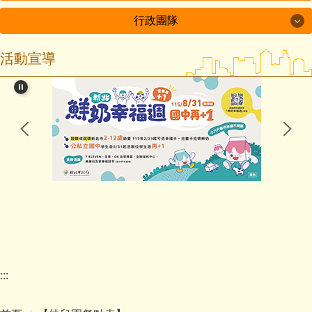
行政團隊
【幼兒園網站】
活動宣導
行政團隊
幼兒園公佈欄
幼兒園簡介
校長室
招生收費
教務處
餐飲衛生
學務處
安全管理
總務處
延長照顧
輔導處
幼兒園
:::
人事室