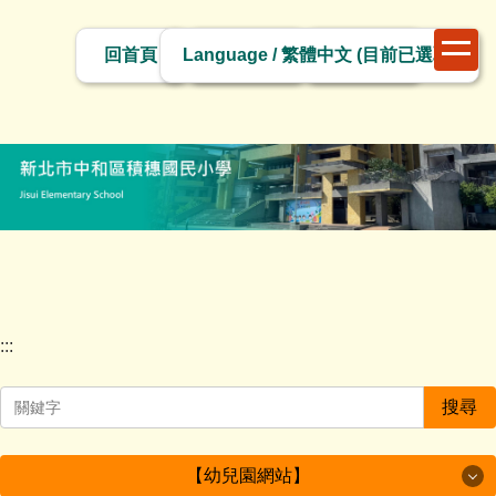
跳
切
到
回首頁
網站導覽
網站管理
換
主
語
要
言
內
容
區
塊
:::
搜尋
【幼兒園網站】