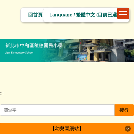
跳
切
到
回首頁
網站導覽
網站管理
換
主
語
要
言
內
容
區
塊
:::
搜尋
【幼兒園網站】