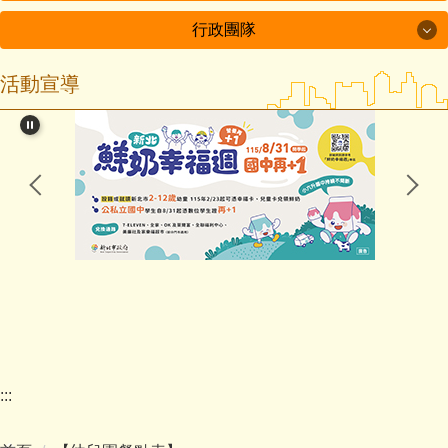
行政團隊
【幼兒園網站】
活動宣導
行政團隊
幼兒園公佈欄
幼兒園簡介
校長室
招生收費
教務處
餐飲衛生
學務處
安全管理
總務處
延長照顧
輔導處
幼兒園
:::
人事室